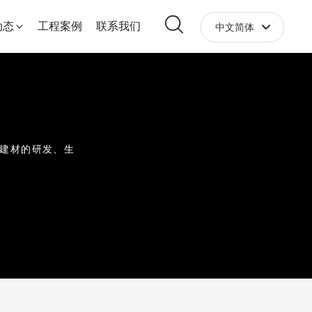
动态
工程案例
联系我们
中文简体
English
中文简体
建
材
的
研
发
、
生