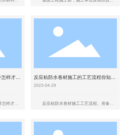
水材料，
屋面工程施工前，施工单位应组织技术
涂刷后和卷
管理人员会审屋面工程图纸，掌握施工图中
比施工起来
的细部构造及有关技术要求并根据工程的实
基层形状限
际情况编制屋面工程的施工方案或技术措
缝防水膜，
施。这样避免施工后留下缺陷，造成返工，
同时工程依据施工组织有计划地展开施工，
防止工作遗漏、错乱、颠倒影响工程质量。
讲怎样才能
反应粘防水卷材施工的工艺流程你知道
吗？
2023-04-29
怎样才能
反应粘防水卷材施工工艺流程。准备→
基层处理→涂刷配套基层处理剂→细部节点
附加层施工→基准线施工→反应粘防水卷材
铺设→排气压实→搭接边压实封边→立面卷
材固定封手→检查验收→保护层施工。