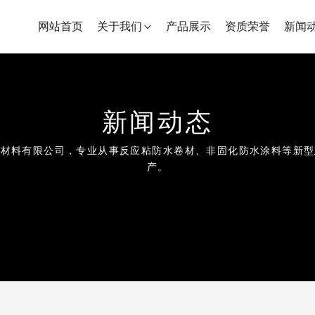
网站首页
关于我们
产品展示
资质荣誉
新闻
新
闻
动
态
水
材
料
有
限
公
司
，
专
业
从
事
反
应
粘
防
水
卷
材
、
非
固
化
防
水
涂
料
等
新
型
产
。