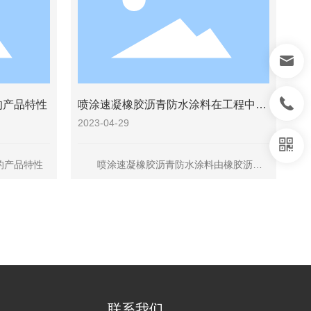
的产品特性
喷涂速凝橡胶沥青防水涂料在工程中的
应用及施工要点分享！
2023-04-29
产品特性
喷涂速凝橡胶沥青防水涂料由橡胶沥青
乳液A组分和破乳剂B组分组成。A组分由高
固体分乳化沥青和高分子聚合物等组成。将
其共混改性，形成高分子聚合物和乳化沥青
的水溶性混合物。
联系我们