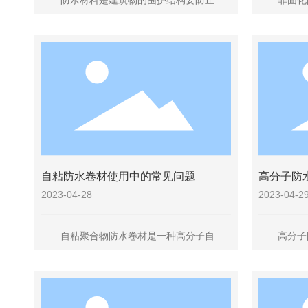
防水材料是建筑物的围护结构要防止雨
非固化防
水、雪水和地下水的渗透;要防止空气中的湿
的温度就可
气、蒸汽和其他有害气体与液体的侵蚀;分隔
众多,比如
结构要防止给排水的渗翻。
青基高分子
还有丙烯酸
脂胶泥也属
自粘防水卷材使用中的常见问题
高分子防
藏！
2023-04-28
2023-04-2
自粘聚合物防水卷材是一种高分子自粘
高分子防水
防水卷材，是以高分子HDPE均质防水卷材
定性，大气
为主题材料，涂以一定厚度的不可浸出的热
化学腐蚀介
熔胶，用高分子专用隔离砂或PE硅油膜隔离
能力，耐老
而成。
标。