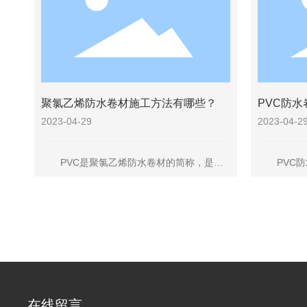
聚氯乙烯防水卷材施工方法有哪些？
PVC防
2023-04-29
2023-04-2
PVC是聚氯乙烯防水卷材的简称，是由
PVC防
聚氯乙烯树脂和抗氧剂、抗紫外线等添加剂
料，具有原
制成的一种新型高分子防水卷材。
环境无害等
在线留言