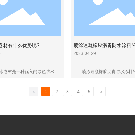
水卷材有什么优势呢?
喷涂速凝橡胶沥青防水涂料
9
2023-04-29
水卷材是一种优良的绿色防水材
喷涂速凝橡胶沥青防水涂料的
料丰富、可再生利用、对人体和
优点。
1
<
2
3
4
5
>