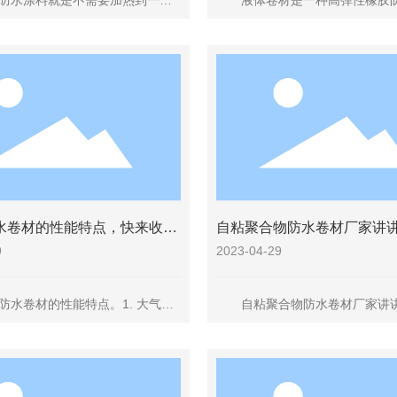
水涂料就是不需要加热到一定
液体卷材是一种高弹性橡胶防
以施工的材料。这类材料的种类
以水代替有机溶剂，绿色环保。
:聚氨酯类防水卷材和非硫化橡胶沥
材效果一样，所以和普通卷材相
合成乳液等都属于此类产品;另外
非常简单。而且不受任何复杂的
脂聚合物水泥砂浆和改性环氧树
制，可制成连续整体的高弹性无
于这一类。
是一种理想的环保防水涂料。
水卷材的性能特点，快来收
自粘聚合物防水卷材厂家讲
判断防水卷材的好坏？
9
2023-04-29
卷材的性能特点。1. 大气稳
自粘聚合物防水卷材厂家讲讲
稳定性是指在阳光、热、臭氧等
判断防水卷材的好坏?
质的长期综合作用下抵抗侵蚀的
化性、热老化保留率等常用指